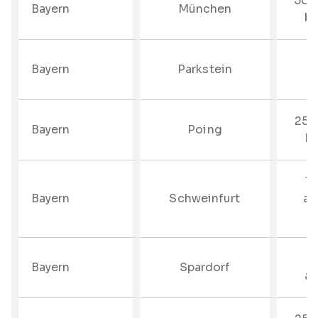
50%
Bayern
München
bi
Bayern
Parkstein
25%
Bayern
Poing
bi
10
Bayern
Schweinfurt
an
–
Bayern
Spardorf
au