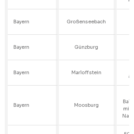
Bayern
Großenseebach
bi
Bayern
Günzburg
–
Bayern
Marloffstein
au
1
Balk
Bayern
Moosburg
mit 
Nach