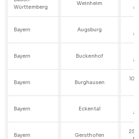
Weinheim
Württemberg
au
–
Bayern
Augsburg
au
–
Bayern
Buckenhof
au
10%
Bayern
Burghausen
b
–
Bayern
Eckental
au
25%
Bayern
Gersthofen
bi