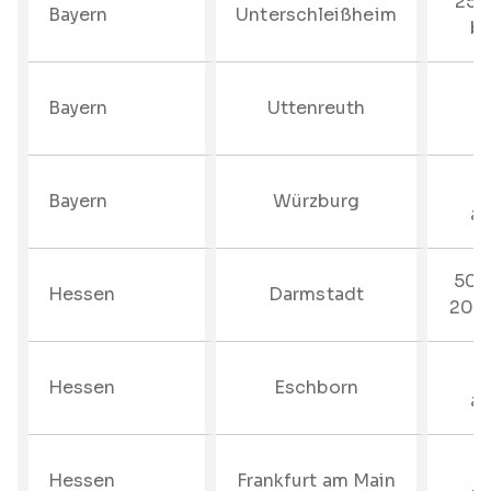
25%
Bayern
Unterschleißheim
bi
Bayern
Uttenreuth
–
Bayern
Würzburg
au
50%
Hessen
Darmstadt
200 
–
Hessen
Eschborn
au
–
Hessen
Frankfurt am Main