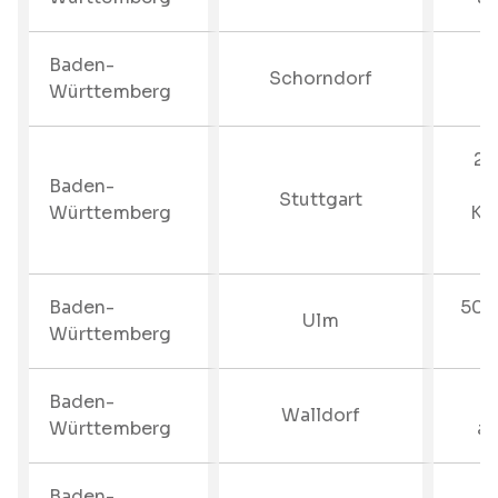
Baden-
Schorndorf
Württemberg
20
Baden-
B
Stuttgart
Württemberg
Ku
Baden-
50%
Ulm
Württemberg
b
Baden-
–
Walldorf
Württemberg
au
Baden-
–