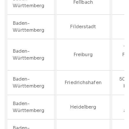
Fellbach
Württemberg
Baden-
Filderstadt
Württemberg
15
Baden-
Freiburg
Fr
Württemberg
Baden-
50%
Friedrichshafen
Württemberg
bi
Baden-
–
Heidelberg
Württemberg
au
Baden-