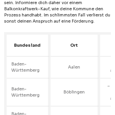
sein. Informiere dich daher vor einem
Balkonkraftwerk-Kauf, wie deine Kommune den
Prozess handhabt. Im schlimmsten Fall verlierst du
sonst deinen Anspruch auf eine Förderung.
Bundesland
Ort
F
Baden-
–
Aalen
Württemberg
au
– F
Baden-
Böblingen
Württemberg
au
Baden-