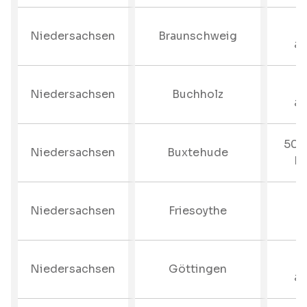
–
Niedersachsen
Braunschweig
au
–
Niedersachsen
Buchholz
au
50%
Niedersachsen
Buxtehude
bi
Niedersachsen
Friesoythe
–
Niedersachsen
Göttingen
au