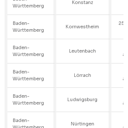
Konstanz
Württemberg
Baden-
25%
Kornwestheim
Württemberg
b
Baden-
–
Leutenbach
Württemberg
au
Baden-
–
Lörrach
Württemberg
au
Baden-
–
Ludwigsburg
Württemberg
au
Baden-
–
Nürtingen
Württemberg
au