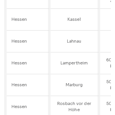
au
Hessen
Kassel
Hessen
Lahnau
60%
Hessen
Lampertheim
bi
50%
Hessen
Marburg
bi
Rosbach vor der
50%
Hessen
Höhe
bi